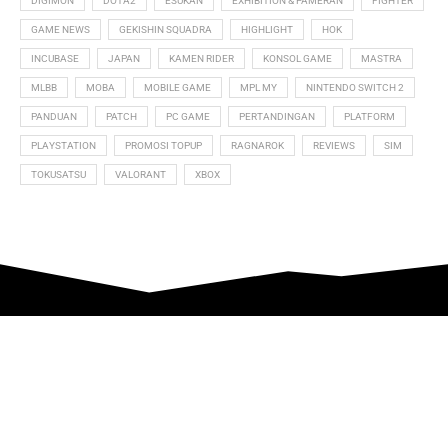
DIGIMON
DOTA2
ESUKAN
EXHIBITION & PAMERAN
FIGHTER
GAME NEWS
GEKISHIN SQUADRA
HIGHLIGHT
HOK
INCUBASE
JAPAN
KAMEN RIDER
KONSOL GAME
MASTRA
MLBB
MOBA
MOBILE GAME
MPL MY
NINTENDO SWITCH 2
PANDUAN
PATCH
PC GAME
PERTANDINGAN
PLATFORM
PLAYSTATION
PROMOSI TOPUP
RAGNAROK
REVIEWS
SIM
TOKUSATSU
VALORANT
XBOX
HUBUNGI KAMI
Hubungi kami jika anda ingin mempromosikan apa-apa yang
berkaitan dengan anime, permainan video, e-sukan dan yang
seumpamanya.