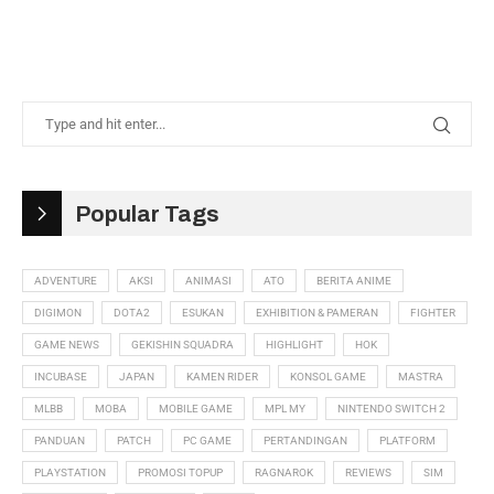
Popular Tags
ADVENTURE
AKSI
ANIMASI
ATO
BERITA ANIME
DIGIMON
DOTA2
ESUKAN
EXHIBITION & PAMERAN
FIGHTER
GAME NEWS
GEKISHIN SQUADRA
HIGHLIGHT
HOK
INCUBASE
JAPAN
KAMEN RIDER
KONSOL GAME
MASTRA
MLBB
MOBA
MOBILE GAME
MPL MY
NINTENDO SWITCH 2
PANDUAN
PATCH
PC GAME
PERTANDINGAN
PLATFORM
PLAYSTATION
PROMOSI TOPUP
RAGNAROK
REVIEWS
SIM