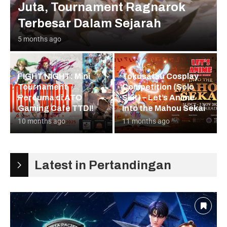
Juta, Tournament Ragnarok
Terbesar Dalam Sejarah
5 months ago
FIGHT NIGHT: Mini
Tokusatsu Cosplay
Tournament
Competition (Solo
Percuma di ATO
Skit) – Let’s Anime
Gaming Cafe TTDI!
Into the Mahou Sekai
10 months ago
11 months ago
Latest in Pertandingan