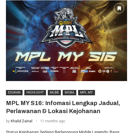
ESUKAN
HIGHLIGHT
MLBB
MOBA
MPL MY
MPL MY S16: Infomasi Lengkap Jadual,
Perlawanan & Lokasi Kejohanan
by
Khalid Zainal
11 months ago
Status Kejohanan Sedang Berlangsung Mobile Legends: Bang