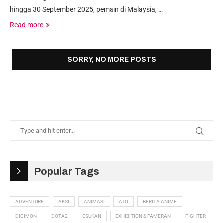
hingga 30 September 2025, pemain di Malaysia, …
Read more
Popular Tags
ADVENTURE
AKSI
ANIMASI
ATO
BERITA ANIME
DIGIMON
DOTA2
ESUKAN
EXHIBITION & PAMERAN
FIGHTER
GAME NEWS
GEKISHIN SQUADRA
HIGHLIGHT
HOK
INCUBASE
JAPAN
KAMEN RIDER
KONSOL GAME
MASTRA
MLBB
MOBA
MOBILE GAME
MPL MY
NINTENDO SWITCH 2