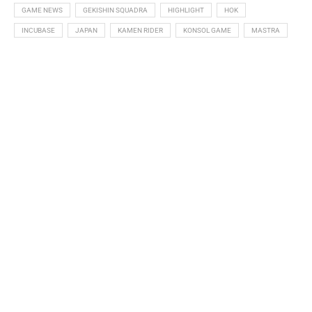
PANDUAN
PATCH
PC GAME
PERTANDINGAN
PLATFORM
PLAYSTATION
PROMOSI TOPUP
RAGNAROK
REVIEWS
SIM
TOKUSATSU
VALORANT
XBOX
HUBUNGI KAMI
Hubungi kami jika anda ingin mempromosikan apa-apa yang
berkaitan dengan anime, permainan video, e-sukan dan yang
seumpamanya.