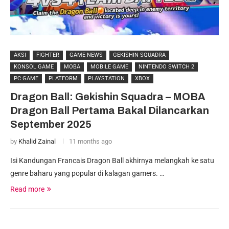
AKSI
FIGHTER
GAME NEWS
GEKISHIN SQUADRA
KONSOL GAME
MOBA
MOBILE GAME
NINTENDO SWITCH 2
PC GAME
PLATFORM
PLAYSTATION
XBOX
Dragon Ball: Gekishin Squadra – MOBA
Dragon Ball Pertama Bakal Dilancarkan
September 2025
by
Khalid Zainal
11 months ago
Isi Kandungan Francais Dragon Ball akhirnya melangkah ke satu
genre baharu yang popular di kalagan gamers. …
Read more