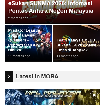
eSukan SUKMA 2026: Infomasi
Pentas Antara Negeri Malaysia
2 months ago
Predator League
2026 Malaysia
Qualifiers –
Team Malaysia MLBB
Pendaftaran Kini
Sukan SEA 2025: Misi
Dibuka
Emas di Bangkok
11 months ago
11 months ago
Latest in MOBA