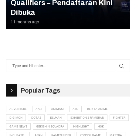
Qualifiers – Pendaftaran Kini
Dibuka
11 months ago
Popular Tags
ADVENTURE
AKSI
ANIMASI
ATO
BERITA ANIME
DIGIMON
DOTA2
ESUKAN
EXHIBITION & PAMERAN
FIGHTER
GAME NEWS
GEKISHIN SQUADRA
HIGHLIGHT
HOK
INCUBASE
JAPAN
KAMEN RIDER
KONSOL GAME
MASTRA