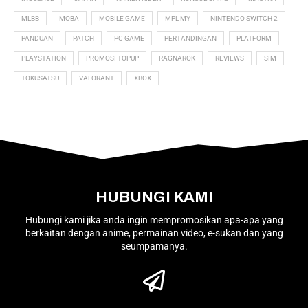
MLBB
MOBA
MOBILE GAME
MPL MY
NINTENDO SWITCH 2
PANDUAN
PATCH
PC GAME
PERTANDINGAN
PLATFORM
PLAYSTATION
PROMOSI TOPUP
RAGNAROK
REVIEWS
SIM
TOKUSATSU
VALORANT
XBOX
HUBUNGI KAMI
Hubungi kami jika anda ingin mempromosikan apa-apa yang
berkaitan dengan anime, permainan video, e-sukan dan yang
seumpamanya.