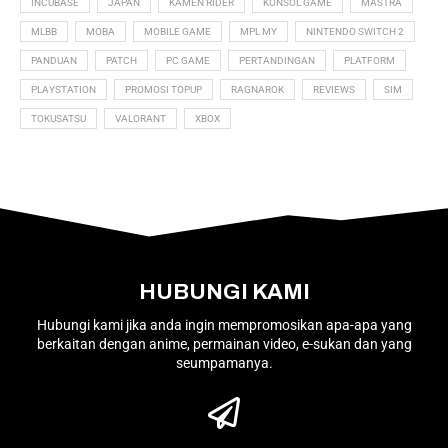
INCUBASE
JAPAN
KAMEN RIDER
KONSOL GAME
MASTRA
MLBB
MOBA
MOBILE GAME
MPL MY
NINTENDO SWITCH 2
PANDUAN
PATCH
PC GAME
PERTANDINGAN
PLATFORM
PLAYSTATION
PROMOSI TOPUP
RAGNAROK
REVIEWS
SIM
TOKUSATSU
VALORANT
XBOX
HUBUNGI KAMI
Hubungi kami jika anda ingin mempromosikan apa-apa yang
berkaitan dengan anime, permainan video, e-sukan dan yang
seumpamanya.