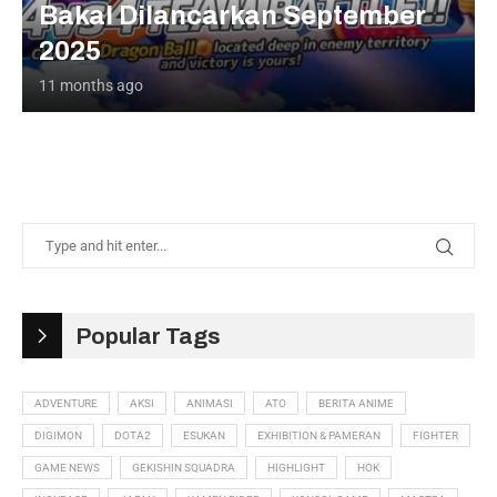
Bakal Dilancarkan September
2025
11 months ago
Popular Tags
ADVENTURE
AKSI
ANIMASI
ATO
BERITA ANIME
DIGIMON
DOTA2
ESUKAN
EXHIBITION & PAMERAN
FIGHTER
GAME NEWS
GEKISHIN SQUADRA
HIGHLIGHT
HOK