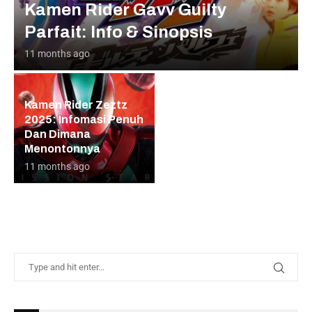
Kamen Rider Gavv Guilty
Parfait: Info & Sinopsis
11 months ago
Kamen Rider Zeztz
2025: Infomasi Penuh
Dan Dimana
Menontonnya
11 months ago