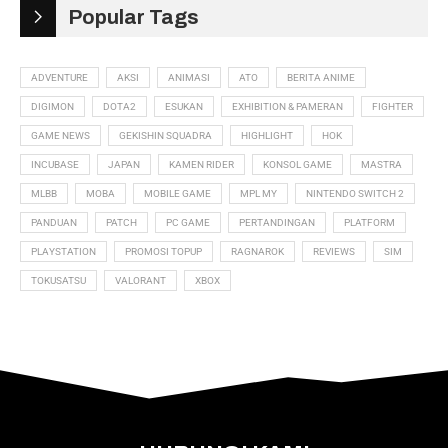
Popular Tags
ADVENTURE
AKSI
ANIMASI
ATO
BERITA ANIME
DIGIMON
DOTA2
ESUKAN
EXHIBITION & PAMERAN
FIGHTER
GAME NEWS
GEKISHIN SQUADRA
HIGHLIGHT
HOK
INCUBASE
JAPAN
KAMEN RIDER
KONSOL GAME
MASTRA
MLBB
MOBA
MOBILE GAME
MPL MY
NINTENDO SWITCH 2
PANDUAN
PATCH
PC GAME
PERTANDINGAN
PLATFORM
PLAYSTATION
PROMOSI TOPUP
RAGNAROK
REVIEWS
SIM
TOKUSATSU
VALORANT
XBOX