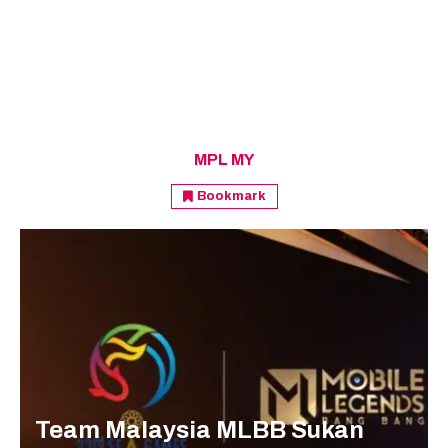
MPL MY
Bookmark
Team Malaysia MLBB Sukan