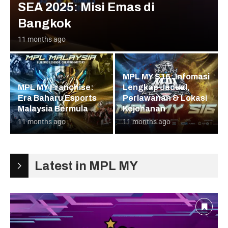
SEA 2025: Misi Emas di
Bangkok
11 months ago
MPL MY S16: Infomasi
MPL MY Franchise:
Lengkap Jadual,
Era Baharu Esports
Perlawanan & Lokasi
Malaysia Bermula
Kejohanan
11 months ago
11 months ago
Latest in MPL MY