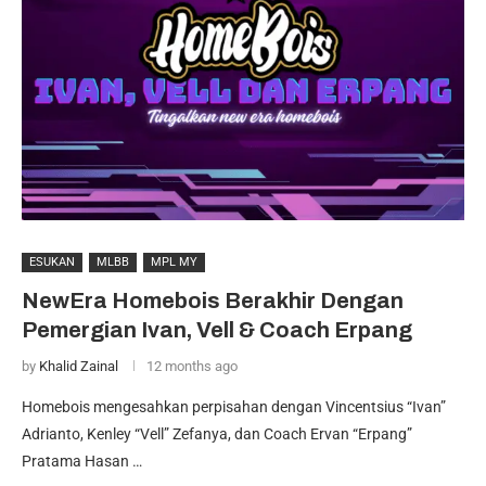
ESUKAN
MLBB
MPL MY
NewEra Homebois Berakhir Dengan
Pemergian Ivan, Vell & Coach Erpang
by
Khalid Zainal
12 months ago
Homebois mengesahkan perpisahan dengan Vincentsius “Ivan”
Adrianto, Kenley “Vell” Zefanya, dan Coach Ervan “Erpang”
Pratama Hasan …