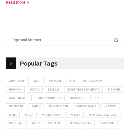
Read more
Popular Tags
ADVENTURE
AKSI
ANIMASI
ATO
BERITA ANIME
DIGIMON
DOTA2
ESUKAN
EXHIBITION & PAMERAN
FIGHTER
GAME NEWS
GEKISHIN SQUADRA
HIGHLIGHT
HOK
INCUBASE
JAPAN
KAMEN RIDER
KONSOL GAME
MASTRA
MLBB
MOBA
MOBILE GAME
MPL MY
NINTENDO SWITCH 2
PANDUAN
PATCH
PC GAME
PERTANDINGAN
PLATFORM